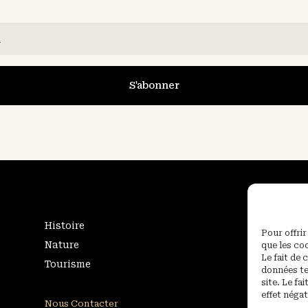
S'abonner
Histoire
Pour offrir
Nature
que les co
Le fait de
Tourisme
données te
site. Le f
effet négat
Nous Contacter