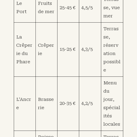
Le
Fruits
25-45 €
4,5/5
se, vue
Port
de mer
mer
Terras
La
se,
Crêper
Crêper
réserv
15-25 €
4,3/5
ie du
ie
ation
Phare
possibl
e
Menu
du
L’Ancr
Brasse
jour,
20-35 €
4,2/5
e
rie
spécial
ités
locales
Poisso
Terras